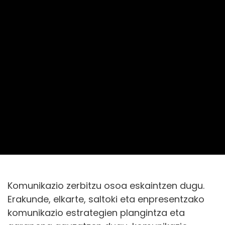
Komunikazio zerbitzu osoa eskaintzen dugu.
Erakunde, elkarte, saltoki eta enpresentzako
komunikazio estrategien plangintza eta