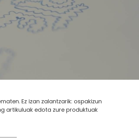
maten. Ez izan zalantzarik: ospakizun
ing artikuluak edota zure produktuak