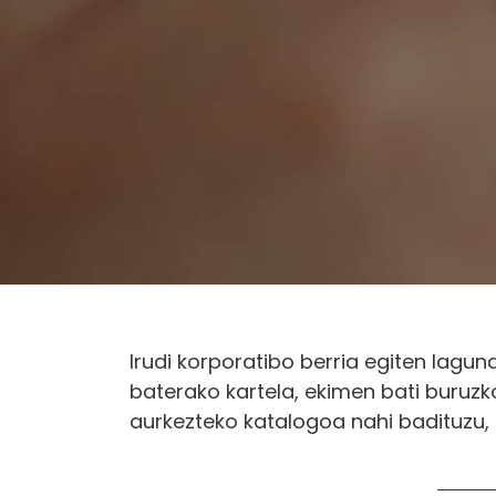
Irudi korporatibo berria egiten lagu
baterako kartela, ekimen bati buruzko
aurkezteko katalogoa nahi badituzu, 