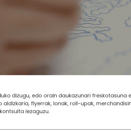
nduko dizugu, edo orain daukazunari freskotasuna e
 aldizkaria, flyerrak, lonak, roll-upak, merchandis
kontsulta iezaguzu.