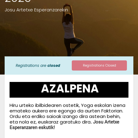
Josu Artetxe Esperanzarekin
Registrations are
closed
Registrations Closed
AZALPENA
Hiru urteko ibilbidearen ostetik, Yoga eskolan izena
emateko aukera ere egongo da aurten Faktorian.
Ordu eta erdiko saioak izango dira astean behin,
eta nola ez, euskaraz garatuko dira
. Josu Artetxe
Esperanzaren eskutik!